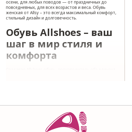
осени, для любых поводов — от праздничных до
повседневных, для всех возрастов и веса. Обувь
женская от Allsy – это всегда максимальный комфорт,
стильный дизайн и долговечность.
Обувь Allshoes – ваш
шаг в мир стиля и
комфорта
Создавая Allshoes обувь, производитель объединяет,
казалось бы, противоположные вещи. Allshoes – это
имя, которое всегда в нашей компании
ассоциировалось с поиском баланса. Философией
нашего бренда всегда был поиск идеальной точки
равновесия. Как найти идеальное сочетание цены и
качества? Как сделать модель актуальной и
одновременно вне моды? Как использовать
качественные материалы, но сделать обувь доступной
любому бюджету? Как создать обувь с эргономикой,
позволяющей носить обувь каждый день без ущерба
здоровью ног?