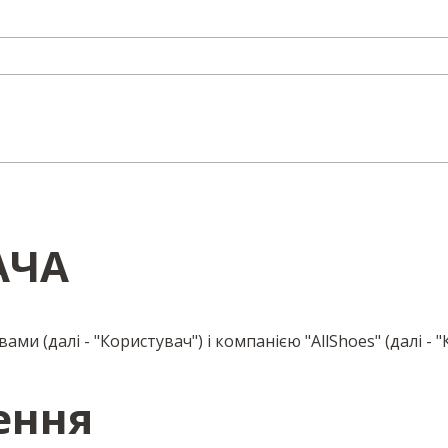
АЧА
ами (далі - "Користувач") і компанією "AllShoes" (далі - 
ення