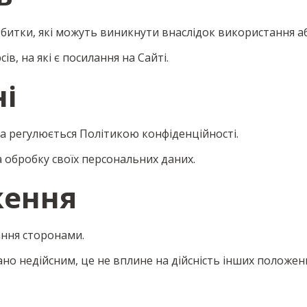
і збитки, які можуть виникнути внаслідок використання 
сів, на які є посилання на Сайті.
ні
ча регулюється Політикою конфіденційності.
на обробку своїх персональних даних.
ження
ання сторонами.
ано недійсним, це не вплине на дійсність інших положен