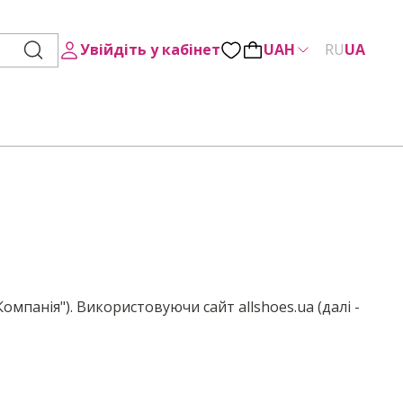
Увійдіть у кабінет
UAH
RU
UA
"Компанія"). Використовуючи сайт allshoes.ua (далі -