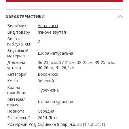
ХАРАКТЕРИСТИКИ
Виробник
Anna Lucci
Вид товару
Жіноче взуття
Висота
2
каблука, см
Внутрішній
Шкіра натуральна
матеріал
Довжина
36-23,5см, 37-24см, 38-25см, 39-25,5см,
устілки
40-26см, 41-26,5см
Категорія
Босоніжки
Колір
Зелений
Країна
Туреччина
виробник
Матеріал
Шкіра натуральна
верху
Повнота
Середня
Рік колекції
2024 Літо
Розмірний Ряд
Скринька 8 пар, н.р. 36 (1,1,2,2,1,1)