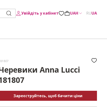
Увійдіть у кабінет
UAH
RU
UA
181807
Черевики Anna Lucci
181807
Зареєструйтесь, щоб бачити ціни