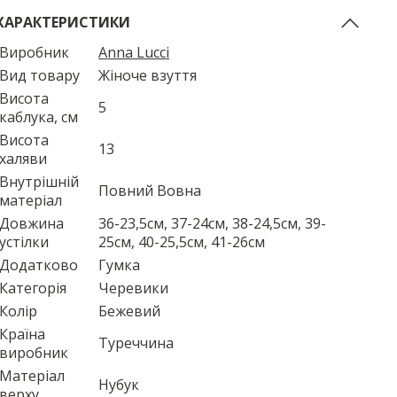
ХАРАКТЕРИСТИКИ
Виробник
Anna Lucci
Вид товару
Жіноче взуття
Висота
5
каблука, см
Висота
13
халяви
Внутрішній
Повний Вовна
матеріал
Довжина
36-23,5см, 37-24см, 38-24,5см, 39-
устілки
25см, 40-25,5см, 41-26см
Додатково
Гумка
Категорія
Черевики
Колір
Бежевий
Країна
Туреччина
виробник
Матеріал
Нубук
верху