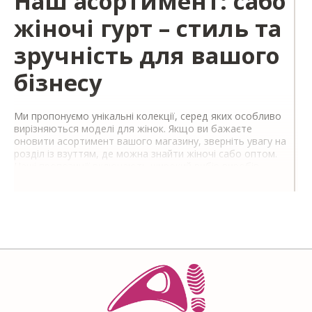
Наш асортимент: сабо
жіночі гурт – стиль та
зручність для вашого
бізнесу
Ми пропонуємо унікальні колекції, серед яких особливо
вирізняються моделі для жінок. Якщо ви бажаєте
оновити асортимент вашого магазину, зверніть увагу на
розділ із взуттям, де можна знайти жіночі сабо оптом.
Наші пропозиції включають широкий вибір виробів,
виконаних з натуральних матеріалів та сучасних
синтетичних тканин, що робить кожну пару не лише
модною, а й довговічною.
Сабо жіночі опт:
асортимент для всіх
У каталозі AllShoes ви знайдете різноманітні категорії
взуття для будь-якого випадку та приводу. У нас ви