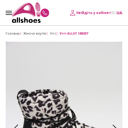
RU
UA
Увійдіть у кабінет
Головна
Жіноче взуття
Уггі
Уггі ALLSY 188207